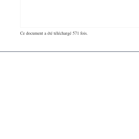
Ce document a été téléchargé 571 fois.
18 979 574 visites - 111