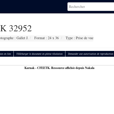
K 32952
tographe : Gallet J.
Format : 24 x 36
Type : Prise de vue
ies en lien
Télécharger le document en pleine résolution
Demander une autorisation de reproduction