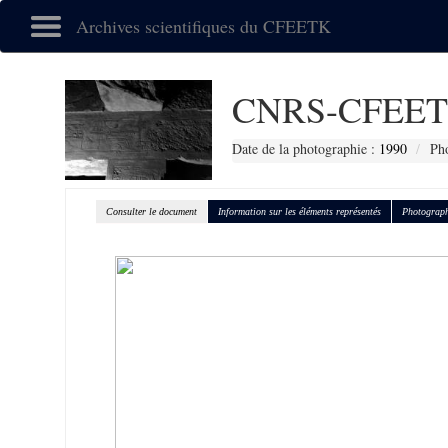
Archives scientifiques du CFEETK
CNRS-CFEET
Date de la photographie :
1990
Pho
Consulter le document
Information sur les éléments représentés
Photograph