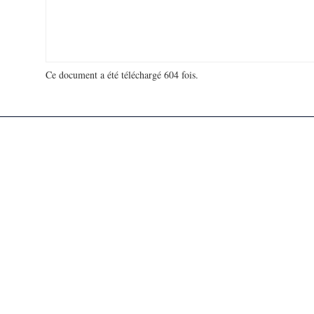
Ce document a été téléchargé 604 fois.
18 921 956 visites - 35