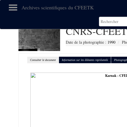
Archives scientifiques du CFEETK
CNRS-CFEET
Date de la photographie :
1990
Pho
Consulter le document
Information sur les éléments représentés
Photograph