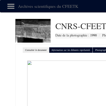
Archives scientifiques du CFEETK
CNRS-CFEET
Date de la photographie :
1990
Ph
Consulter le document
Information sur les éléments représentés
Photograph