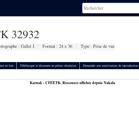
K 32932
otographe : Gallet J.
Format : 24 x 36
Type : Prise de vue
ies en lien
Télécharger le document en pleine résolution
Demander une autorisation de reproduction