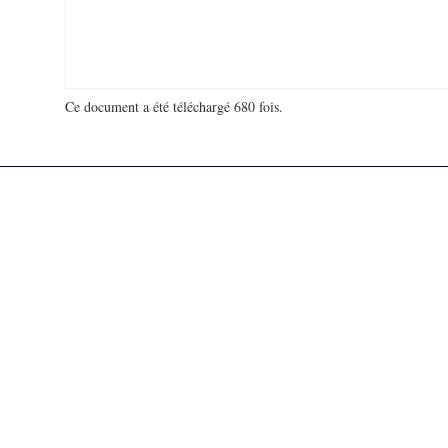
Ce document a été téléchargé 680 fois.
18 939 457 visites - 252