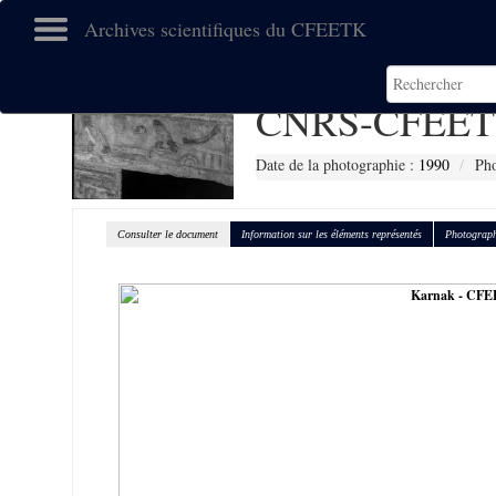
Archives scientifiques du CFEETK
CNRS-CFEET
Date de la photographie :
1990
Pho
Consulter le document
Information sur les éléments représentés
Photograph