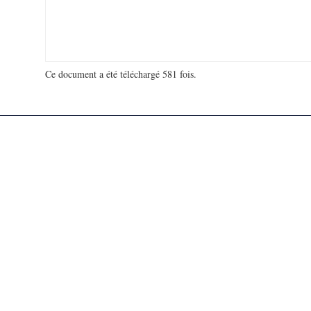
Ce document a été téléchargé 581 fois.
18 914 786 visites - 111