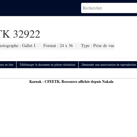
K 32922
hotographe : Gallet J.
Format : 24 x 36
Type : Prise de vue
ies en lien
Télécharger le document en pleine résolution
Demander une autorisation de reproduction