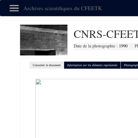
Archives scientifiques du CFEETK
CNRS-CFEET
Date de la photographie :
1990
P
Consulter le document
Information sur les éléments représentés
Photograph