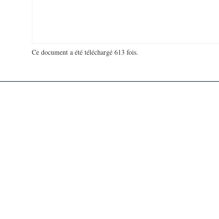
Ce document a été téléchargé 613 fois.
18 937 384 visites - 45