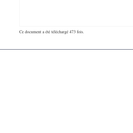
Ce document a été téléchargé 473 fois.
18 991 321 visites - 50