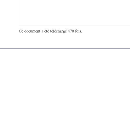
Ce document a été téléchargé 470 fois.
18 936 560 visites - 181