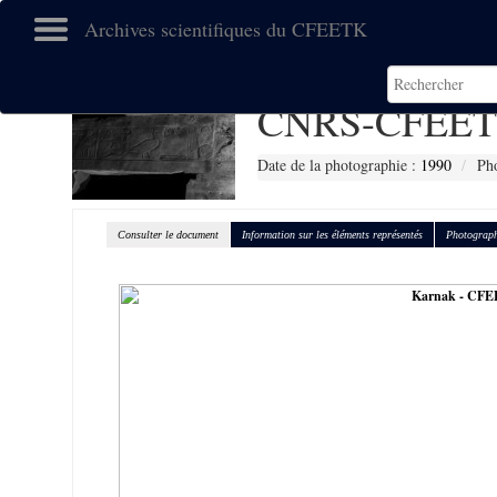
Archives scientifiques du CFEETK
CNRS-CFEET
Date de la photographie :
1990
Pho
Consulter le document
Information sur les éléments représentés
Photograph