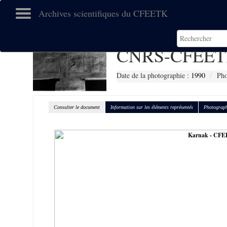
Archives scientifiques du CFEETK
CNRS-CFEET
Date de la photographie :
1990
Pho
Consulter le document
Information sur les éléments représentés
Photograph