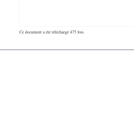
Ce document a été téléchargé 475 fois.
18 908 374 visites - 47