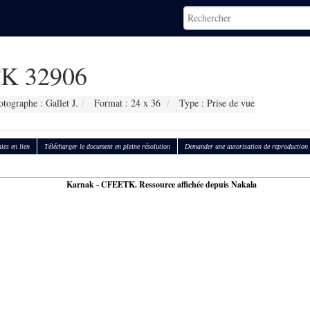
K 32906
otographe : Gallet J.
Format : 24 x 36
Type : Prise de vue
ies en lien
Télécharger le document en pleine résolution
Demander une autorisation de reproduction