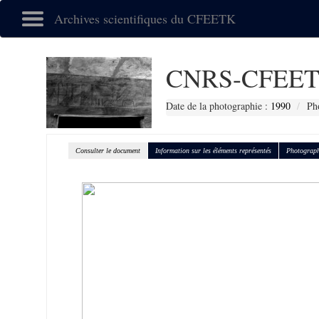
Archives scientifiques du CFEETK
CNRS-CFEET
Date de la photographie :
1990
Ph
Consulter le document
Information sur les éléments représentés
Photograph