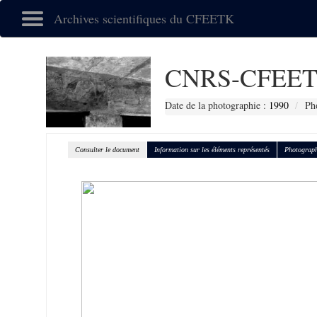
Archives scientifiques du CFEETK
CNRS-CFEET
Date de la photographie :
1990
Ph
Consulter le document
Information sur les éléments représentés
Photograph