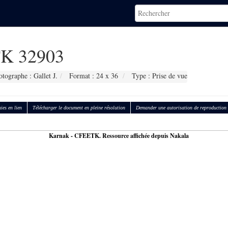
K 32903
otographe : Gallet J.
Format : 24 x 36
Type : Prise de vue
ies en lien
Télécharger le document en pleine résolution
Demander une autorisation de reproduction