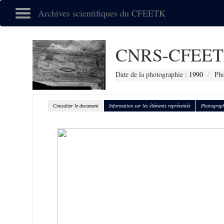
Archives scientifiques du CFEETK
CNRS-CFEET
Date de la photographie :
1990
Pho
Consulter le document
Information sur les éléments représentés
Photograph