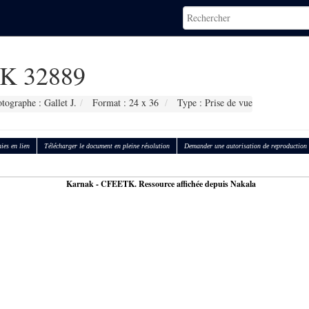
K 32889
tographe : Gallet J.
Format : 24 x 36
Type : Prise de vue
ies en lien
Télécharger le document en pleine résolution
Demander une autorisation de reproduction