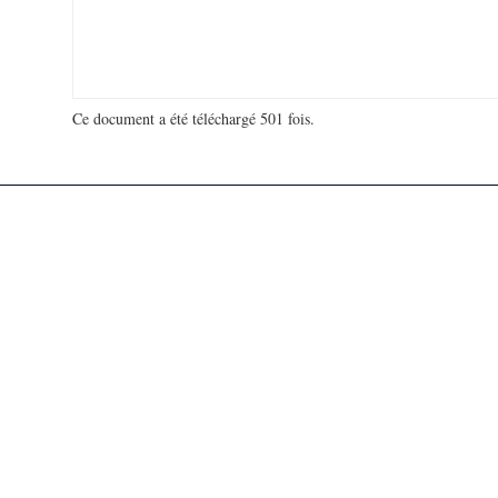
Ce document a été téléchargé 501 fois.
18 992 326 visites - 60