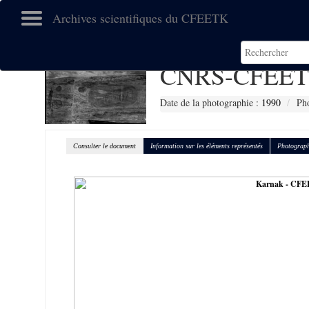
Archives scientifiques du CFEETK
CNRS-CFEET
Date de la photographie :
1990
Pho
Consulter le document
Information sur les éléments représentés
Photograph