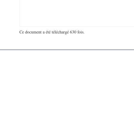
Ce document a été téléchargé 630 fois.
18 998 984 visites - 127