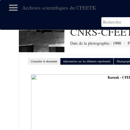
Archives scientifiques du CFEETK
CNRS-CFEET
Date de la photographie :
1990
P
Consulter le document
Information sur les éléments représentés
Photograph