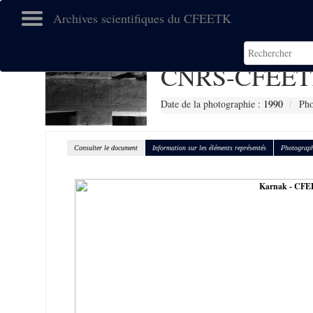
Archives scientifiques du CFEETK
CNRS-CFEET
Date de la photographie :
1990
Pho
Consulter le document
Information sur les éléments représentés
Photograph