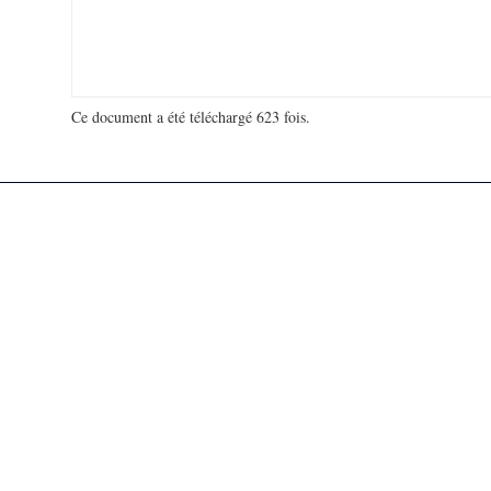
Ce document a été téléchargé 623 fois.
18 918 439 visites - 148