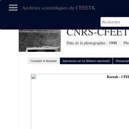
Archives scientifiques du CFEETK
CNRS-CFEET
Date de la photographie :
1990
Pho
Consulter le document
Information sur les éléments représentés
Photograph