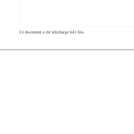
Ce document a été téléchargé 641 fois.
18 991 767 visites - 55