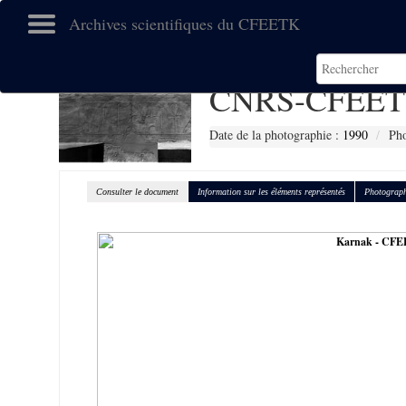
Archives scientifiques du CFEETK
CNRS-CFEET
Date de la photographie :
1990
Pho
Consulter le document
Information sur les éléments représentés
Photograph