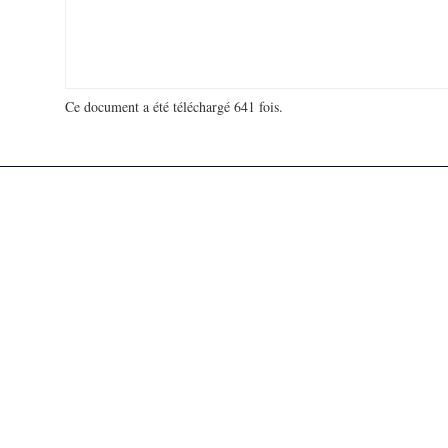
Ce document a été téléchargé 641 fois.
18 978 026 visites - 960