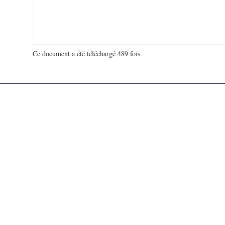
Ce document a été téléchargé 489 fois.
18 953 412 visites - 165