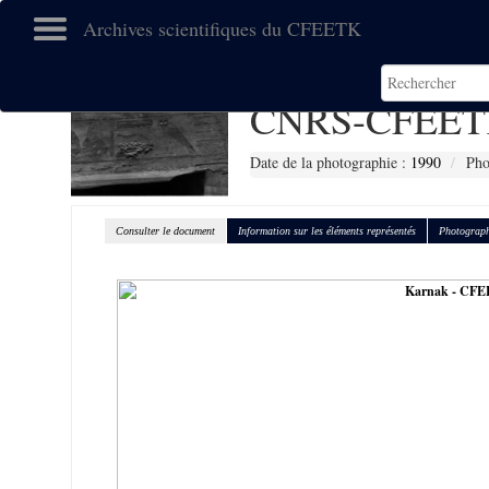
Archives scientifiques du CFEETK
CNRS-CFEET
Date de la photographie :
1990
Pho
Consulter le document
Information sur les éléments représentés
Photograph