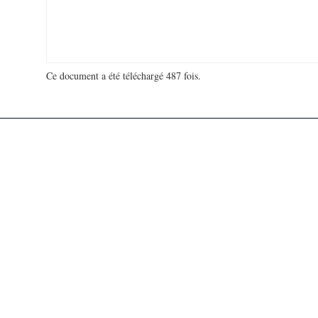
Ce document a été téléchargé 487 fois.
18 953 908 visites - 170