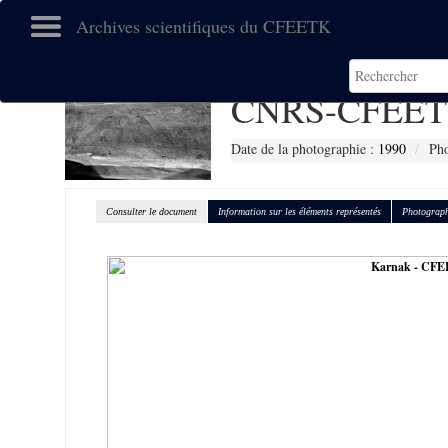
Archives scientifiques du CFEETK
CNRS-CFEET
Date de la photographie :
1990
Pho
Consulter le document
Information sur les éléments représentés
Photograph