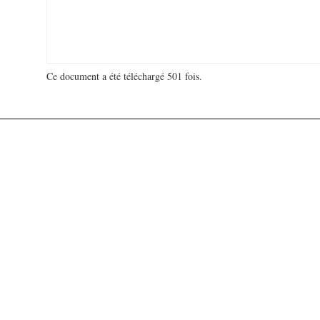
Ce document a été téléchargé 501 fois.
18 991 870 visites - 56