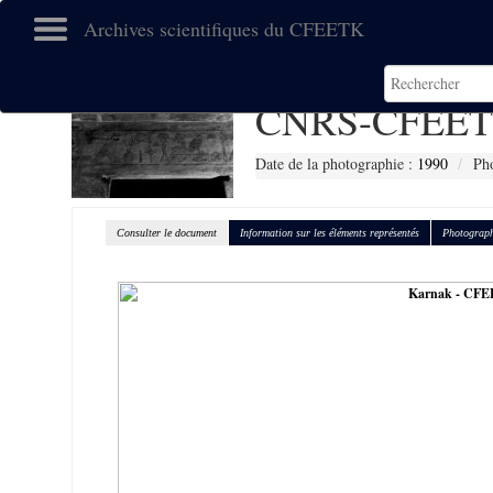
Archives scientifiques du CFEETK
CNRS-CFEET
Date de la photographie :
1990
Pho
Consulter le document
Information sur les éléments représentés
Photograph