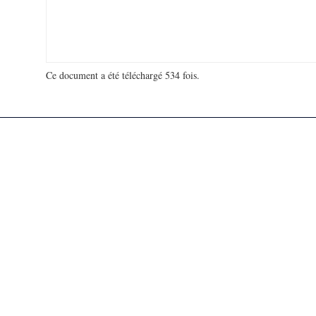
Ce document a été téléchargé 534 fois.
18 948 129 visites - 112