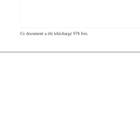
Ce document a été téléchargé 978 fois.
18 910 180 visites - 657