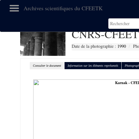
Archives scientifiques du CFEETK
CNRS-CFEET
Date de la photographie :
1990
Pho
Consulter le document
Information sur les éléments représentés
Photograph