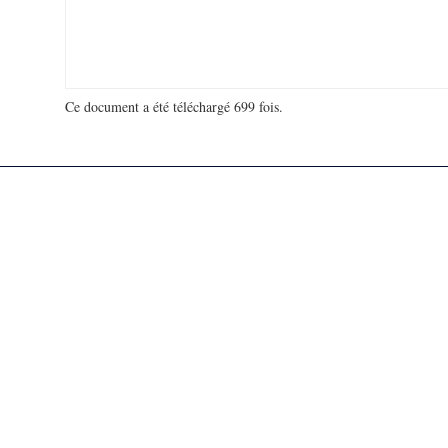
Ce document a été téléchargé 699 fois.
18 993 450 visites - 71