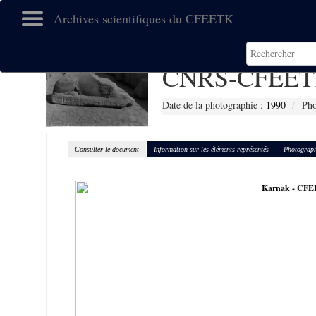
Archives scientifiques du CFEETK
CNRS-CFEET
Date de la photographie :
1990
Pho
Consulter le document
Information sur les éléments représentés
Photograph