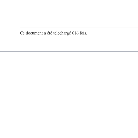
Ce document a été téléchargé 616 fois.
18 910 230 visites - 662