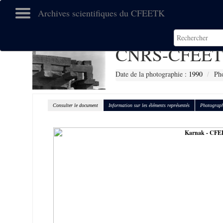
Archives scientifiques du CFEETK
CNRS-CFEET
Date de la photographie :
1990
Pho
Consulter le document
Information sur les éléments représentés
Photograph