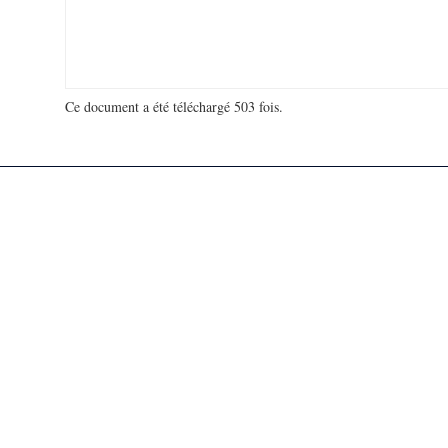
Ce document a été téléchargé 503 fois.
18 940 552 visites - 362