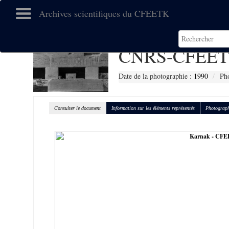
Archives scientifiques du CFEETK
CNRS-CFEET
Date de la photographie :
1990
Pho
Consulter le document
Information sur les éléments représentés
Photograph