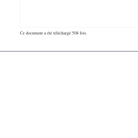
Ce document a été téléchargé 508 fois.
18 979 943 visites - 115