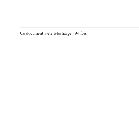
Ce document a été téléchargé 494 fois.
18 991 107 visites - 48