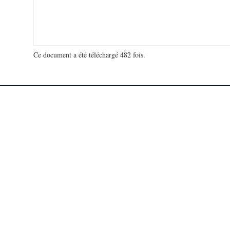
Ce document a été téléchargé 482 fois.
18 977 636 visites - 92