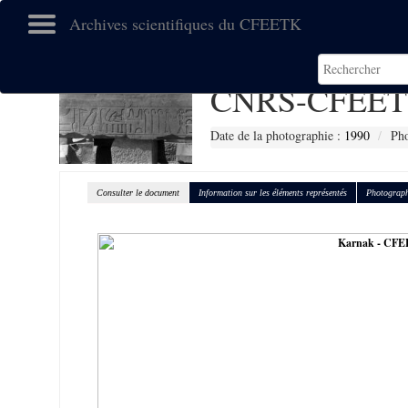
Archives scientifiques du CFEETK
CNRS-CFEET
Date de la photographie :
1990
Pho
Consulter le document
Information sur les éléments représentés
Photograph