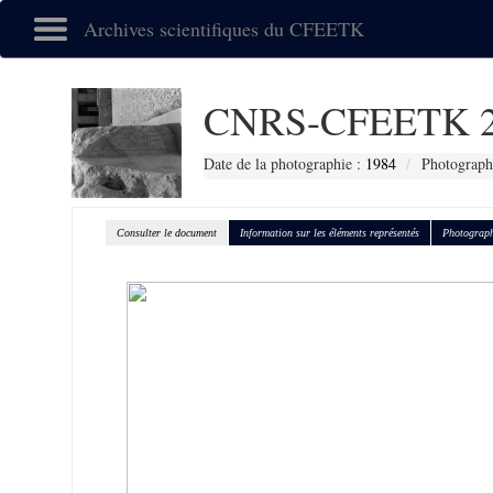
Archives scientifiques du CFEETK
CNRS-CFEETK 2
Date de la photographie :
1984
Photograph
Consulter le document
Information sur les éléments représentés
Photograph