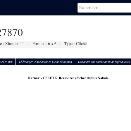
7870
e : Zimmer Th.
Format : 6 x 6
Type : Cliché
ies en lien
Télécharger le document en pleine résolution
Demander une autorisation de reproduction