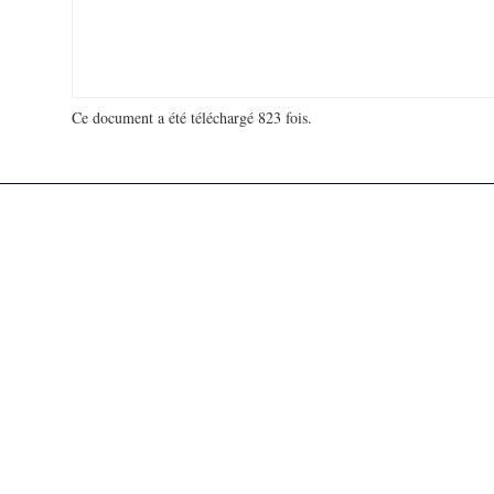
Ce document a été téléchargé 823 fois.
18 913 027 visites - 942