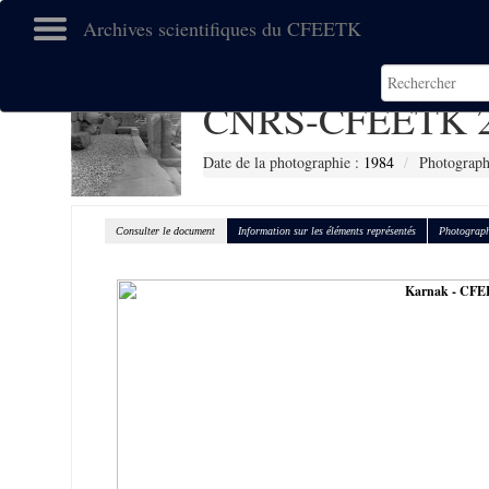
Archives scientifiques du CFEETK
CNRS-CFEETK 2
Date de la photographie :
1984
Photograph
Consulter le document
Information sur les éléments représentés
Photograph