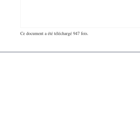
Ce document a été téléchargé 947 fois.
18 906 686 visites - 30