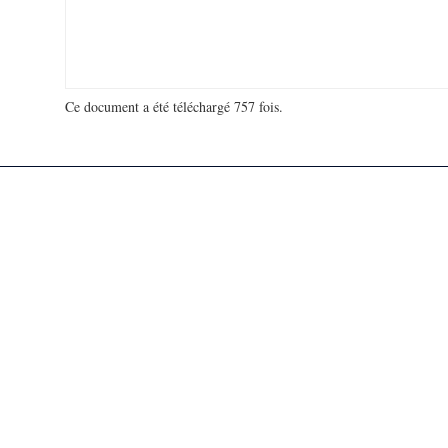
Ce document a été téléchargé 757 fois.
18 940 207 visites - 32