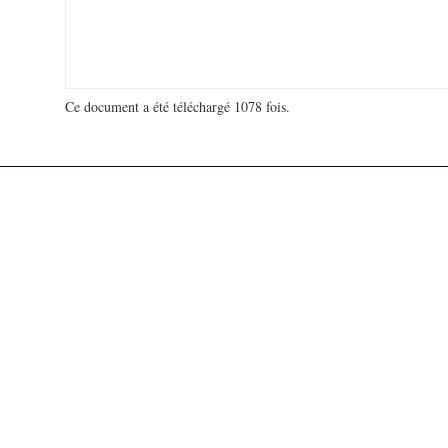
Ce document a été téléchargé 1078 fois.
18 939 673 visites - 27