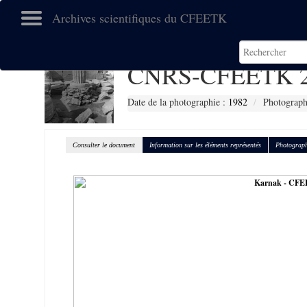
Archives scientifiques du CFEETK
CNRS-CFEETK 2
Date de la photographie :
1982
Photograph
Consulter le document
Information sur les éléments représentés
Photograph