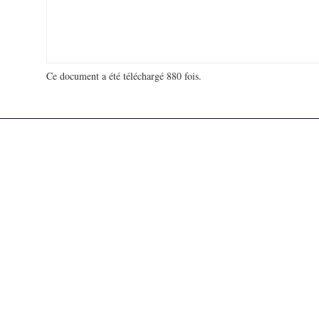
Ce document a été téléchargé 880 fois.
18 964 082 visites - 272