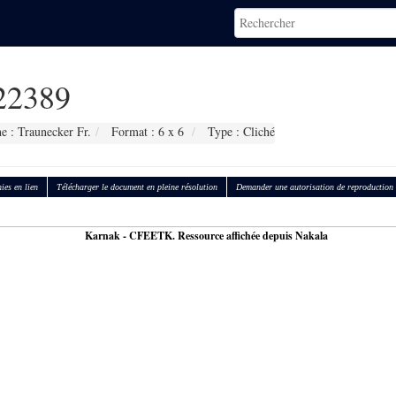
2389
e : Traunecker Fr.
Format : 6 x 6
Type : Cliché
ies en lien
Télécharger le document en pleine résolution
Demander une autorisation de reproduction