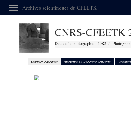
Archives scientifiques du CFEETK
CNRS-CFEETK 2
Date de la photographie :
1982
Photograph
Consulter le document
Information sur les éléments représentés
Photograph