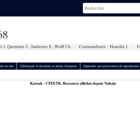
68
t J.,Quentinet C.,Saubestre E.,Wolff Ch.
Commanditaire : Hourdin J.
Fo
ies en lien
Télécharger le document en pleine résolution
Demander une autorisation de reproduction