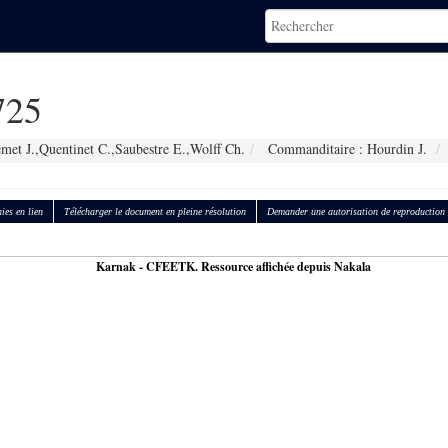
725
met J.,Quentinet C.,Saubestre E.,Wolff Ch.
Commanditaire : Hourdin J.
ies en lien
Télécharger le document en pleine résolution
Demander une autorisation de reproduction