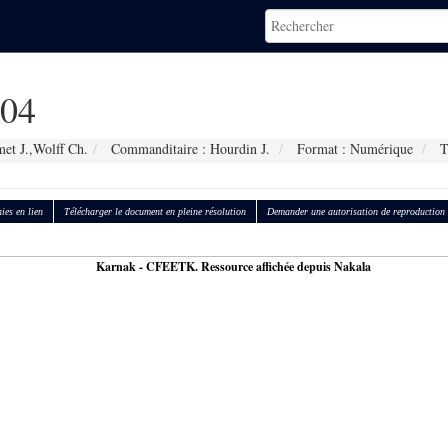
04
et J.,Wolff Ch.
Commanditaire : Hourdin J.
Format : Numérique
T
ies en lien
Télécharger le document en pleine résolution
Demander une autorisation de reproduction