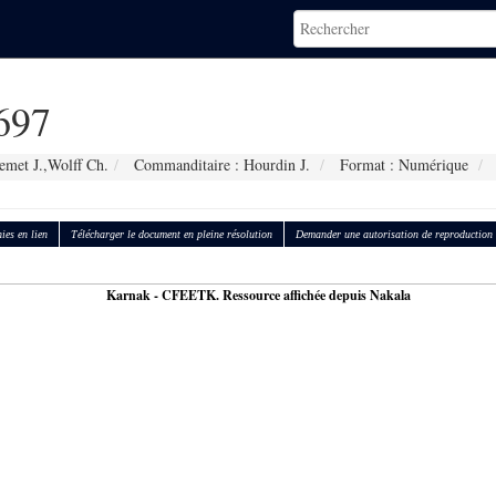
697
emet J.,Wolff Ch.
Commanditaire : Hourdin J.
Format : Numérique
ies en lien
Télécharger le document en pleine résolution
Demander une autorisation de reproduction