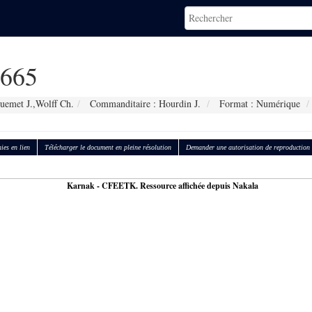
665
uemet J.,Wolff Ch.
Commanditaire : Hourdin J.
Format : Numérique
ies en lien
Télécharger le document en pleine résolution
Demander une autorisation de reproduction