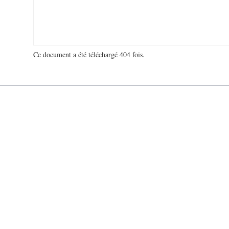
Ce document a été téléchargé 404 fois.
18 991 851 visites - 559