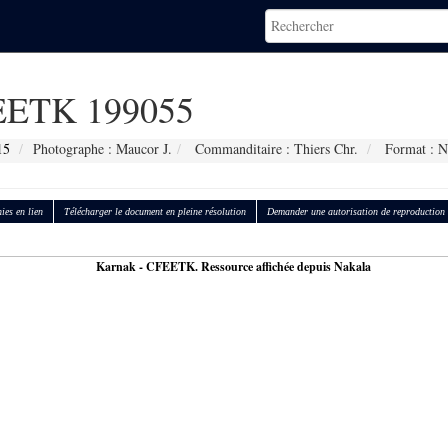
ETK 199055
15
Photographe : Maucor J.
Commanditaire : Thiers Chr.
Format : N
ies en lien
Télécharger le document en pleine résolution
Demander une autorisation de reproduction