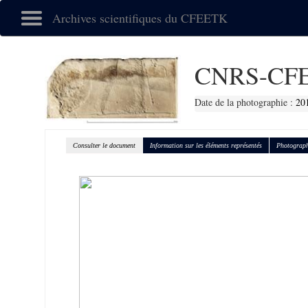
Archives scientifiques du CFEETK
CNRS-CFE
Date de la photographie :
20
Consulter le document
Information sur les éléments représentés
Photograph