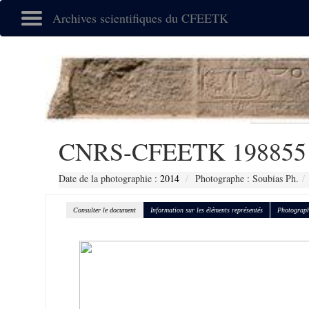
Archives scientifiques du CFEETK
CNRS-CFEETK 198855
Date de la photographie :
2014
Photographe : Soubias Ph.
Consulter le document
Information sur les éléments représentés
Photograph