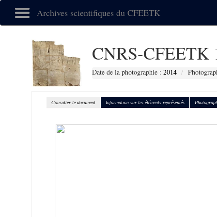
Archives scientifiques du CFEETK
CNRS-CFEETK 
Date de la photographie :
2014
Photograph
Consulter le document
Information sur les éléments représentés
Photograph