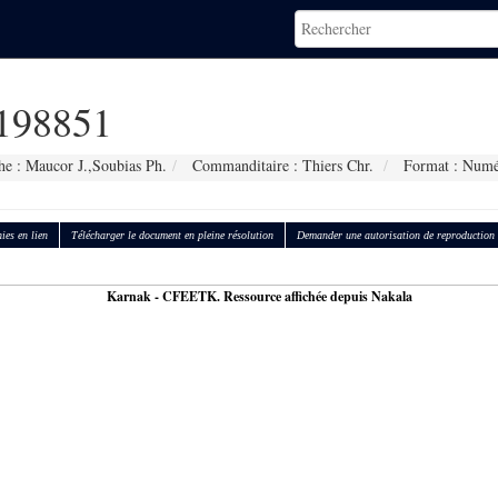
198851
e : Maucor J.,Soubias Ph.
Commanditaire : Thiers Chr.
Format : Numé
ies en lien
Télécharger le document en pleine résolution
Demander une autorisation de reproduction