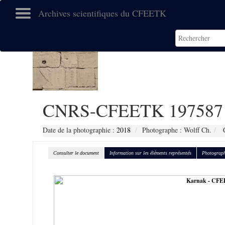
Archives scientifiques du CFEETK
CNRS-CFEETK 197587
Date de la photographie :
2018
Photographe : Wolff Ch.
C
Consulter le document
Information sur les éléments représentés
Photograph