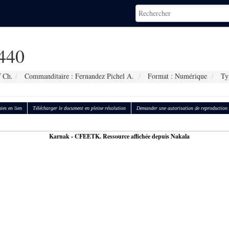
440
f Ch.
Commanditaire : Fernandez Pichel A.
Format : Numérique
Typ
ies en lien
Télécharger le document en pleine résolution
Demander une autorisation de reproduction