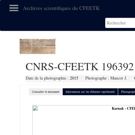
Archives scientifiques du CFEETK
CNRS-CFEETK 196392
Date de la photographie :
2015
Photographe : Maucor J.
C
Consulter le document
Information sur les éléments représentés
Photograph