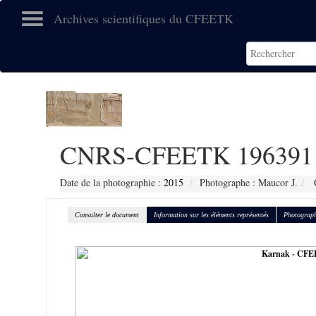
Archives scientifiques du CFEETK
CNRS-CFEETK 196391
Date de la photographie :
2015
Photographe : Maucor J.
C
Consulter le document
Information sur les éléments représentés
Photograph